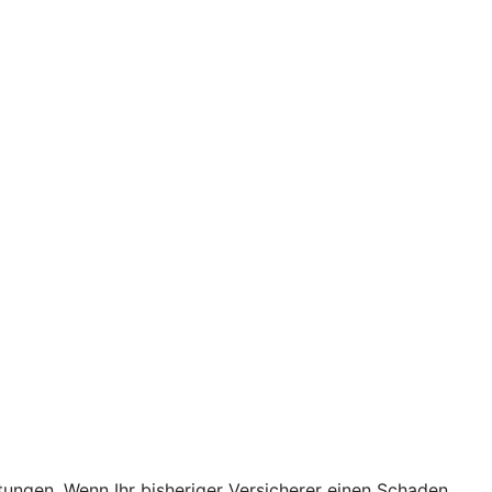
stungen. Wenn Ihr bisheriger Versicherer einen Schaden