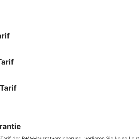
rif
arif
Tarif
rantie
Tarif der R+V-Hausratversicherung, verlieren Sie keine Lei