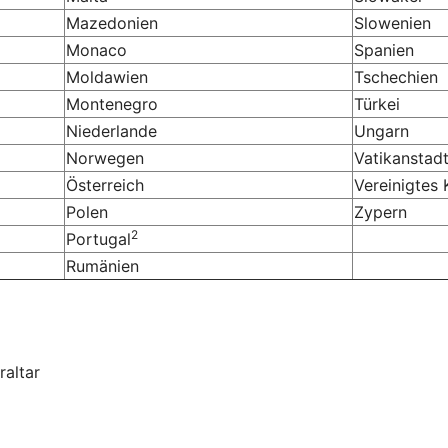
Mazedonien
Slowenien
Monaco
Spanien
Moldawien
Tschechien
Montenegro
Türkei
Niederlande
Ungarn
Norwegen
Vatikanstad
Österreich
Vereinigtes 
Polen
Zypern
2
Portugal
Rumänien
raltar