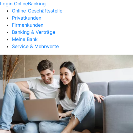
Login OnlineBanking
Online-Geschäftsstelle
Privatkunden
Firmenkunden
Banking & Verträge
Meine Bank
Service & Mehrwerte