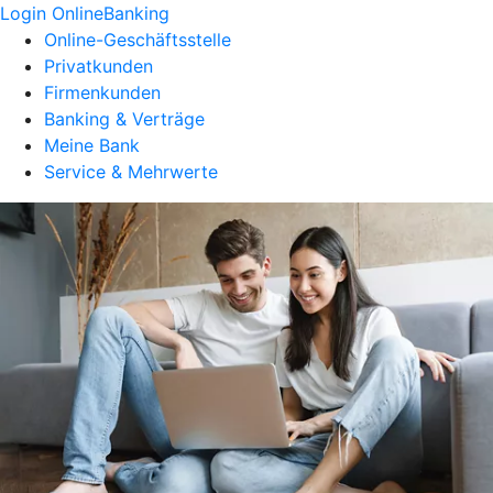
Login OnlineBanking
Online-Geschäftsstelle
Privatkunden
Firmenkunden
Banking & Verträge
Meine Bank
Service & Mehrwerte