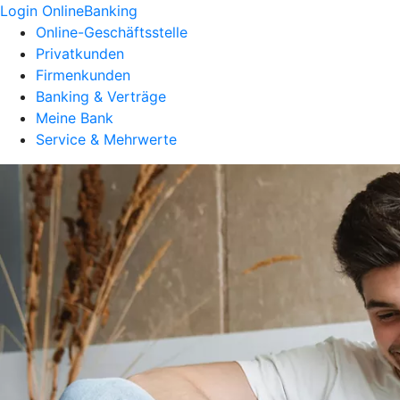
Login OnlineBanking
Online-Geschäftsstelle
Privatkunden
Firmenkunden
Banking & Verträge
Meine Bank
Service & Mehrwerte