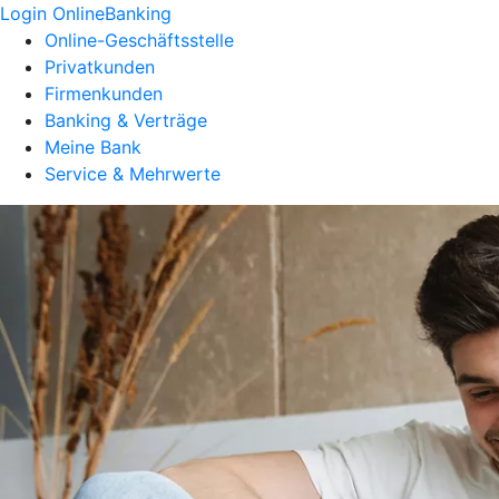
Login OnlineBanking
Online-Geschäftsstelle
Privatkunden
Firmenkunden
Banking & Verträge
Meine Bank
Service & Mehrwerte