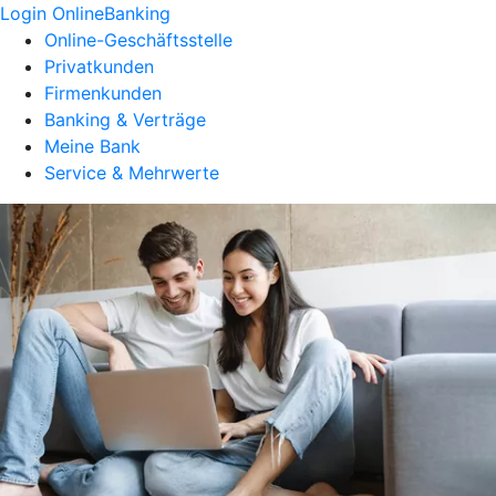
Login OnlineBanking
Online-Geschäftsstelle
Privatkunden
Firmenkunden
Banking & Verträge
Meine Bank
Service & Mehrwerte