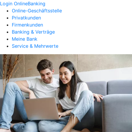
Login OnlineBanking
Online-Geschäftsstelle
Privatkunden
Firmenkunden
Banking & Verträge
Meine Bank
Service & Mehrwerte