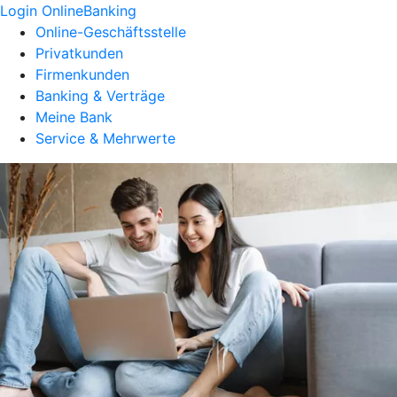
Login OnlineBanking
Online-Geschäftsstelle
Privatkunden
Firmenkunden
Banking & Verträge
Meine Bank
Service & Mehrwerte