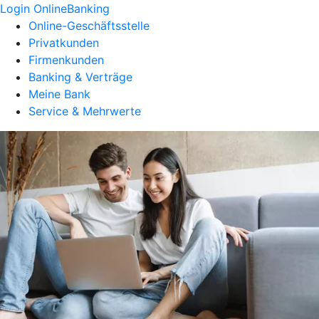
Login OnlineBanking
Online-Geschäftsstelle
Privatkunden
Firmenkunden
Banking & Verträge
Meine Bank
Service & Mehrwerte