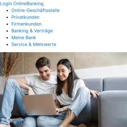
Login OnlineBanking
Online-Geschäftsstelle
Privatkunden
Firmenkunden
Banking & Verträge
Meine Bank
Service & Mehrwerte