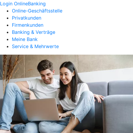
Login OnlineBanking
Online-Geschäftsstelle
Privatkunden
Firmenkunden
Banking & Verträge
Meine Bank
Service & Mehrwerte