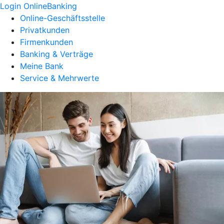
Login OnlineBanking
Online-Geschäftsstelle
Privatkunden
Firmenkunden
Banking & Verträge
Meine Bank
Service & Mehrwerte