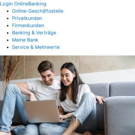
Login OnlineBanking
Online-Geschäftsstelle
Privatkunden
Firmenkunden
Banking & Verträge
Meine Bank
Service & Mehrwerte