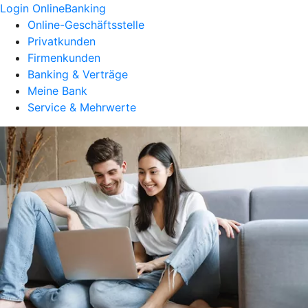
Login OnlineBanking
Online-Geschäftsstelle
Privatkunden
Firmenkunden
Banking & Verträge
Meine Bank
Service & Mehrwerte