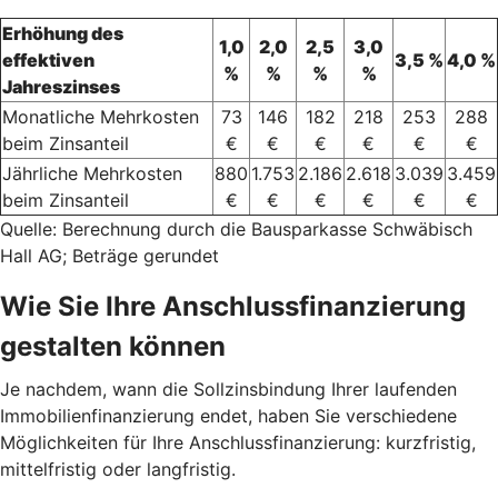
Erhöhung des
1,0
2,0
2,5
3,0
effektiven
3,5 %
4,0 %
%
%
%
%
Jahreszinses
Monatliche Mehrkosten
73
146
182
218
253
288
beim Zinsanteil
€
€
€
€
€
€
Jährliche Mehrkosten
880
1.753
2.186
2.618
3.039
3.459
beim Zinsanteil
€
€
€
€
€
€
Quelle: Berechnung durch die Bausparkasse Schwäbisch
Hall AG; Beträge gerundet
Wie Sie Ihre Anschlussfinanzierung
gestalten können
Je nachdem, wann die Sollzinsbindung Ihrer laufenden
Immobilienfinanzierung endet, haben Sie verschiedene
Möglichkeiten für Ihre Anschlussfinanzierung: kurzfristig,
mittelfristig oder langfristig.